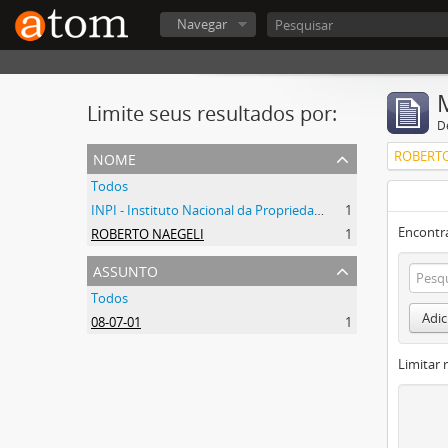
Navegar
Limite seus resultados por:
D
nome
ROBERTO
Todos
INPI - Instituto Nacional da Propriedade Industrial
1
Encontr
ROBERTO NAEGELI
1
assunto
Todos
Adic
08-07-01
1
Limitar 