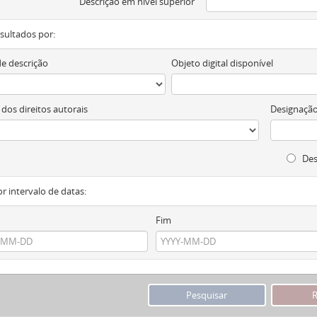
Descrição em nível superior
resultados por:
de descrição
Objeto digital disponível
 dos direitos autorais
Designação
Des
or intervalo de datas:
Fim