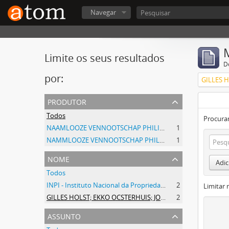
Navegar
Limite os seus resultados
D
por:
produtor
Todos
Procurar
NAAMLOOZE VENNOOTSCHAP PHILIPS GLOEILAMPENFABRIEKEN
1
NAMMLOOZE VENNOOTSCHAP PHILIPS GLOEILAMPENFABRIEKEN
1
nome
Adic
Todos
INPI - Instituto Nacional da Propriedade Industrial
2
Limitar 
GILLES HOLST; EKKO OCSTERHUIS; JOHANNES BRUIJNES
2
assunto