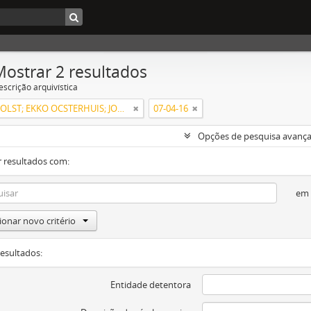
Mostrar 2 resultados
escrição arquivística
GILLES HOLST; EKKO OCSTERHUIS; JOHANNES BRUIJNES
07-04-16
Opções de pesquisa avanç
 resultados com:
em
ionar novo critério
resultados:
Entidade detentora