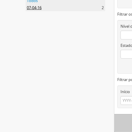
Todos
07-04-16
2
Filtrar 
Nível 
Estado
Filtrar p
Início