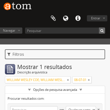
Entrar
Navegar
Filtros
Mostrar 1 resultados
Descrição arquivística
WILLIAM WESLEY COE; WILLIAM WESLEY COE JUNIOR
08-07-01
Opções de pesquisa avançada
Procurar resultados com:
em