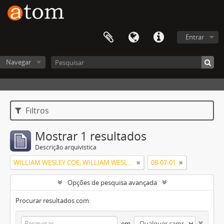
Entrar
Navegar
Filtros
Mostrar 1 resultados
Descrição arquivística
WILLIAM WESLEY COE; WILLIAM WESLEY COE JUNIOR
08-07-01
Opções de pesquisa avançada
Procurar resultados com:
em