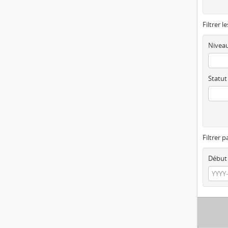
Filtrer l
Niveau
Statut
Filtrer p
Début