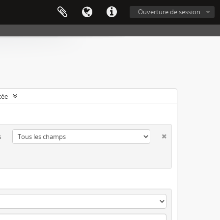
Ouverture de session
cée
s