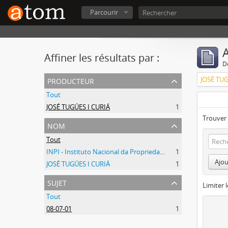
Parcourir
A
Affiner les résultats par :
D
producteur
JOSÉ TUG
Tout
JOSÉ TUGÚES I CURIÁ
1
Trouver 
nom
Tout
INPI - Instituto Nacional da Propriedade Industrial
1
Ajou
JOSÉ TUGÚES I CURIÁ
1
sujet
Limiter l
Tout
08-07-01
1