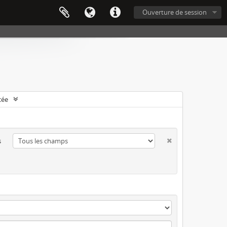
Ouverture de session
cée
s