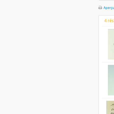
Aperçu
4 ré