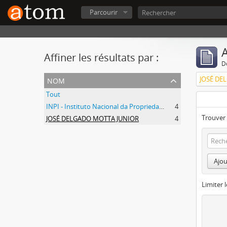
Parcourir
A
Affiner les résultats par :
D
nom
JOSÉ DE
Tout
INPI - Instituto Nacional da Propriedade Industrial
4
Trouver 
JOSÉ DELGADO MOTTA JUNIOR
4
Ajou
Limiter l