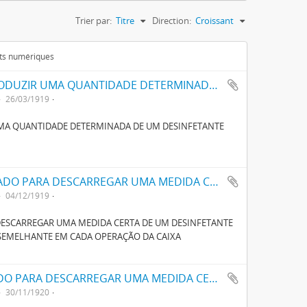
Trier par:
Titre
Direction:
Croissant
ets numériques
UM DISPOSITIVO AUTOMATICO PARA INTRODUZIR UMA QUANTIDADE DETERMINADA DE UM DESINFECTANTE LIQUIDO NUMA CAIXA DE LAVAGEM DE LATRINAS
26/03/1919
UMA QUANTIDADE DETERMINADA DE UM DESINFETANTE
UM APPARELHO AUTOMÁTICO APERFEIÇOADO PARA DESCARREGAR UMA MEDIDA CERTA DE UM DESINFECTANTE LIQUIDO NUMA CAIXA DE LAVAGEM DE LATRINA OU SEMELHANTE EM CADA OPERAÇÃO DA CAIXA
04/12/1919
ESCARREGAR UMA MEDIDA CERTA DE UM DESINFETANTE
 SEMELHANTE EM CADA OPERAÇÃO DA CAIXA
UM APARELHO AUTOMATICO APERFEIÇOADO PARA DESCARREGAR UMA MEDIDA CERTA DE UM LIQUIDO DESINFECTANTE NUMA CAIXA DE LAVAGEM DE LATRINA OU SEMELHANTE
30/11/1920