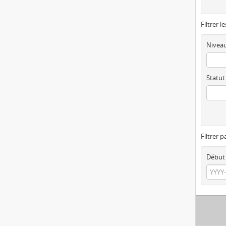
Filtrer l
Niveau
Statut
Filtrer p
Début