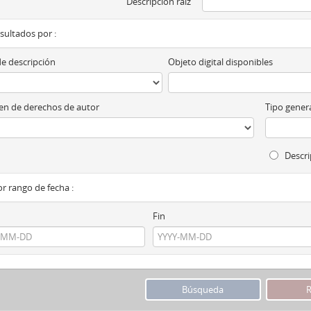
Descripción raíz
esultados por :
de descripción
Objeto digital disponibles
n de derechos de autor
Tipo genera
Descri
por rango de fecha :
Fin