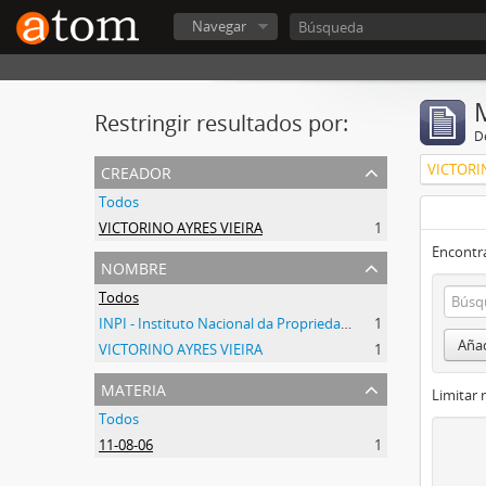
Navegar
Restringir resultados por:
De
creador
VICTORI
Todos
VICTORINO AYRES VIEIRA
1
Encontra
nombre
Todos
INPI - Instituto Nacional da Propriedade Industrial
1
Añad
VICTORINO AYRES VIEIRA
1
materia
Limitar 
Todos
11-08-06
1