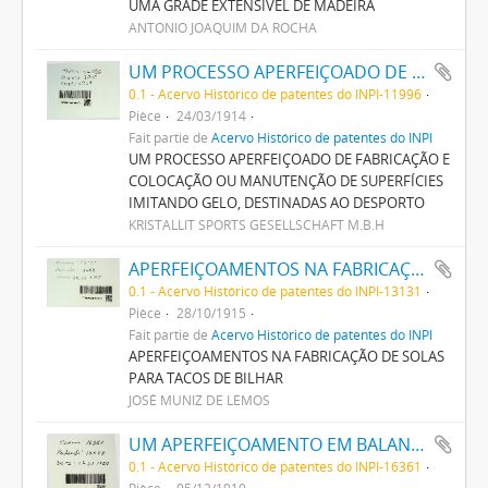
UMA GRADE EXTENSÍVEL DE MADEIRA
ANTONIO JOAQUIM DA ROCHA
UM PROCESSO APERFEIÇOADO DE FABRICAÇÃO E COLLOCAÇÃO OU MANUTENÇÃO DE SUPERFICIES IMITANDO GELO, DESTINADAS AO DESPORTO
0.1 - Acervo Histórico de patentes do INPI-11996
Pièce
24/03/1914
Fait partie de
Acervo Histórico de patentes do INPI
UM PROCESSO APERFEIÇOADO DE FABRICAÇÃO E
COLOCAÇÃO OU MANUTENÇÃO DE SUPERFÍCIES
IMITANDO GELO, DESTINADAS AO DESPORTO
KRISTALLIT SPORTS GESELLSCHAFT M.B.H
APERFEIÇOAMENTOS NA FABRICAÇÃO DE SOLAS PARA TACOS DE BILHAR
0.1 - Acervo Histórico de patentes do INPI-13131
Pièce
28/10/1915
Fait partie de
Acervo Histórico de patentes do INPI
APERFEIÇOAMENTOS NA FABRICAÇÃO DE SOLAS
PARA TACOS DE BILHAR
JOSÉ MUNIZ DE LEMOS
UM APERFEIÇOAMENTO EM BALANÇA NAS QUAES O PESO PARA PESAGEM CORRE SOBRE UM BRAÇO DE ALAVANCA DENOMINADO ATLAS
0.1 - Acervo Histórico de patentes do INPI-16361
Pièce
05/12/1919