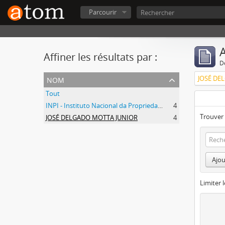
Parcourir
A
Affiner les résultats par :
D
nom
JOSÉ DE
Tout
INPI - Instituto Nacional da Propriedade Industrial
4
Trouver 
JOSÉ DELGADO MOTTA JUNIOR
4
Ajou
Limiter l