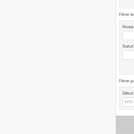
Filtrer l
Niveau
Statut
Filtrer p
Début