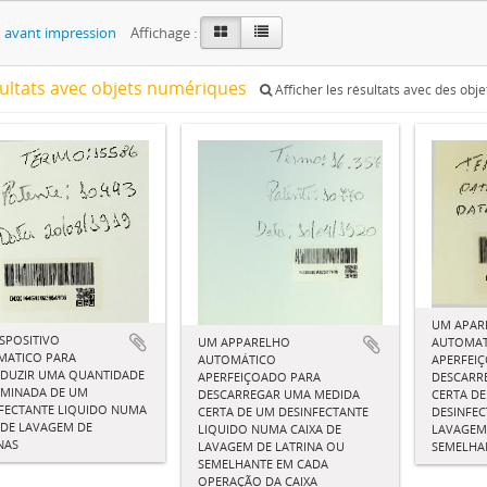
 avant impression
Affichage :
sultats avec objets numériques
Afficher les résultats avec des obj
UM APAR
SPOSITIVO
UM APPARELHO
AUTOMAT
MATICO PARA
AUTOMÁTICO
APERFEI
ODUZIR UMA QUANTIDADE
APERFEIÇOADO PARA
DESCARR
RMINADA DE UM
DESCARREGAR UMA MEDIDA
CERTA DE
FECTANTE LIQUIDO NUMA
CERTA DE UM DESINFECTANTE
DESINFEC
 DE LAVAGEM DE
LIQUIDO NUMA CAIXA DE
LAVAGEM
NAS
LAVAGEM DE LATRINA OU
SEMELHA
SEMELHANTE EM CADA
OPERAÇÃO DA CAIXA