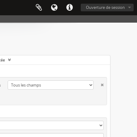
Ouverture de session
cée
s