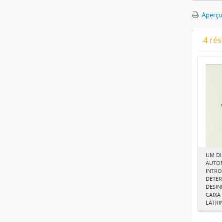
Aperçu
4 ré
UM DI
AUTO
INTR
DETE
DESIN
CAIXA
LATRI