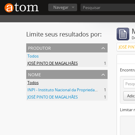
Navegar
Limite seus resultados por:
D
produtor
JOSÉ PI
Todos
JOSÉ PINTO DE MAGALHÃES
1
Encontr
nome
Todos
INPI - Instituto Nacional da Propriedade Industrial
1
Adic
JOSÉ PINTO DE MAGALHÃES
1
Limitar 