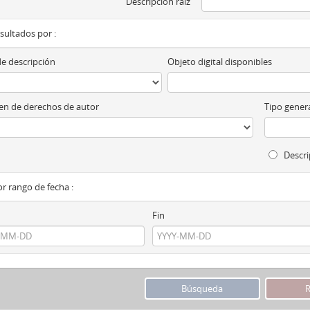
Descripción raíz
esultados por :
de descripción
Objeto digital disponibles
n de derechos de autor
Tipo genera
Descri
por rango de fecha :
Fin