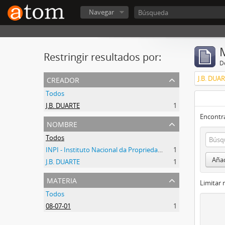
Navegar
Restringir resultados por:
De
creador
J.B. DUA
Todos
J.B. DUARTE
1
Encontra
nombre
Todos
INPI - Instituto Nacional da Propriedade Industrial
1
Añad
J.B. DUARTE
1
materia
Limitar 
Todos
08-07-01
1