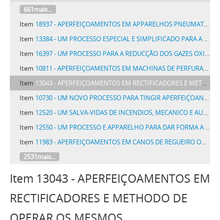
661mais...
Item
18937 - APERFEIÇOAMENTOS EM APPARELHOS PNEUMATICOS DE EMPOAR, PARA O TOUCADOR
Item
13384 - UM PROCESSO ESPECIAL E SIMPLIFICADO PARA A FABRICAÇÃO DE ESPELHOS PARA DIVERSOS USOS
Item
16397 - UM PROCESSO PARA A REDUCÇÃO DOS GAZES OXIDANTES DOS FORNOS, E FORNOS E INSTALLAÇÕES SIMILARES EM QUE SE EMPREGA O PROCESSO
Item
10811 - APERFEIÇOAMENTOS EM MACHINAS DE PERFURAR CARTÕES E SEMELHANTES
Item
13043 - APERFEIÇOAMENTOS EM RECTIFICADORES E METHODO DE OPERAR OS MESMOS
Item
10730 - UM NOVO PROCESSO PARA TINGIR APERFEIÇOANDO QUAESQUER PELLES
Item
12520 - UM SALVA-VIDAS DE INCENDIOS, MECANICO E AUTOMATICO, APERFEIÇOADO, DENOMINADONOVO APPARELHO HIGGINS
Item
12550 - UM PROCESSO E APPARELHO PARA DAR FORMA A FILAMENTOS PARA LAMPADAS ELECTRICAS DE INCANDESCENCIA
Item
11983 - APERFEIÇOAMENTOS EM CANOS DE REGUEIRO OU TUBOS DE CHAPA DE METAL PARA ESCOADORES, AQUEDUCTOS OU SEMELHANTES
2531mais...
Item 13043 - APERFEIÇOAMENTOS EM
RECTIFICADORES E METHODO DE
OPERAR OS MESMOS