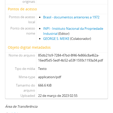
originais
Pontos de acesso
Pontos de acesso
Brasil - documentos anteriores a 1972
local
Ponto de acesso
INPI - Instituto Nacional da Propriedade
nome
Industrial
(Editor)
GEORGE S. MEIKE
(Colaborador)
Objeto digital metadados
Nome do arquivo
85db21b9-7284-47bd-8f46-fe866c8a462a-
16edf5d5-5edf-4b52-a53f-1593c1193a34.pdf
Tipo de mídia
Texto
Mime-type
application/pdf
Tamanho do
666.6 KiB
arquivo
Uploaded
22 de março de 2023 02:55
Área de Transferência