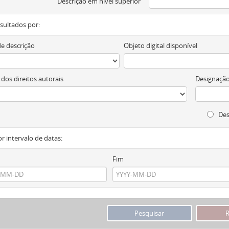
Descrição em nível superior
resultados por:
de descrição
Objeto digital disponível
 dos direitos autorais
Designação
Des
or intervalo de datas:
Fim