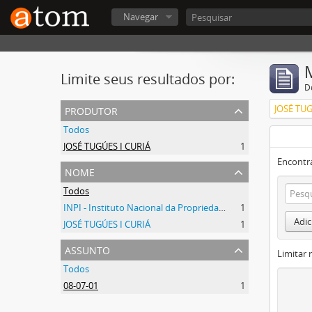
Navegar
Limite seus resultados por:
D
produtor
JOSÉ TUG
Todos
JOSÉ TUGÚES I CURIÁ
1
Encontr
nome
Todos
INPI - Instituto Nacional da Propriedade Industrial
1
Adic
JOSÉ TUGÚES I CURIÁ
1
assunto
Limitar 
Todos
08-07-01
1