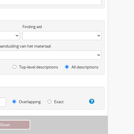
Finding aid
anduiding van het materiaal
Top-level descriptions
All descriptions
Overlapping
Exact