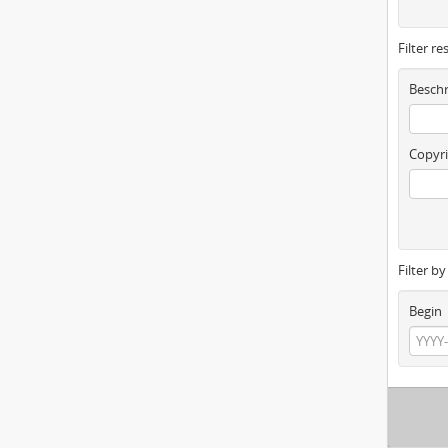
Filter re
Beschr
Copyri
Filter b
Begin