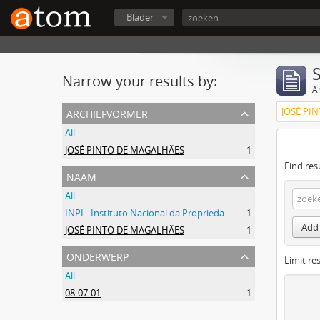
Blader
Narrow your results by:
Ar
archiefvormer
JOSÉ PI
All
JOSÉ PINTO DE MAGALHÃES
1
Find res
naam
All
INPI - Instituto Nacional da Propriedade Industrial
1
Add 
JOSÉ PINTO DE MAGALHÃES
1
onderwerp
Limit res
All
08-07-01
1