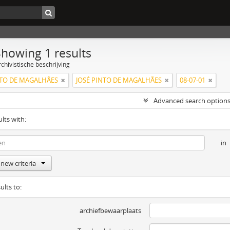
Showing 1 results
chivistische beschrijving
NTO DE MAGALHÃES
JOSÉ PINTO DE MAGALHÃES
08-07-01
Advanced search option
ults with:
in
new criteria
ults to:
archiefbewaarplaats