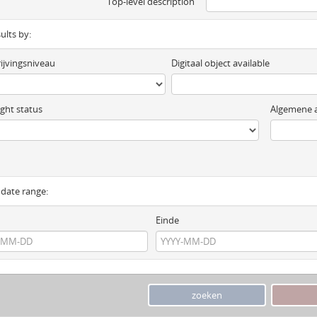
Top-level description
sults by:
ijvingsniveau
Digitaal object available
ght status
Algemene a
y date range:
Einde