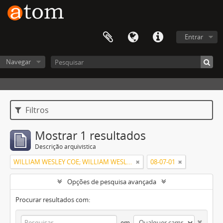
Entrar
Navegar
Filtros
Mostrar 1 resultados
Descrição arquivística
WILLIAM WESLEY COE; WILLIAM WESLEY COE JUNIOR
08-07-01
Opções de pesquisa avançada
Procurar resultados com:
em