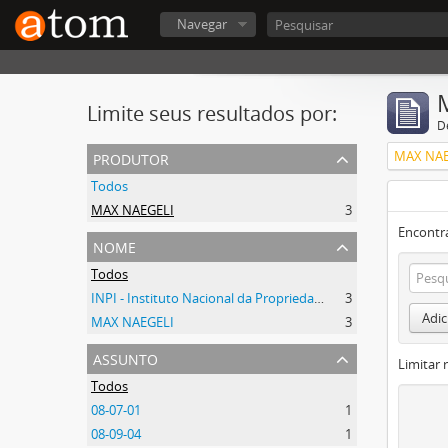
Navegar
Limite seus resultados por:
D
produtor
MAX NAE
Todos
MAX NAEGELI
3
Encontr
nome
Todos
INPI - Instituto Nacional da Propriedade Industrial
3
Adic
MAX NAEGELI
3
assunto
Limitar 
Todos
08-07-01
1
08-09-04
1