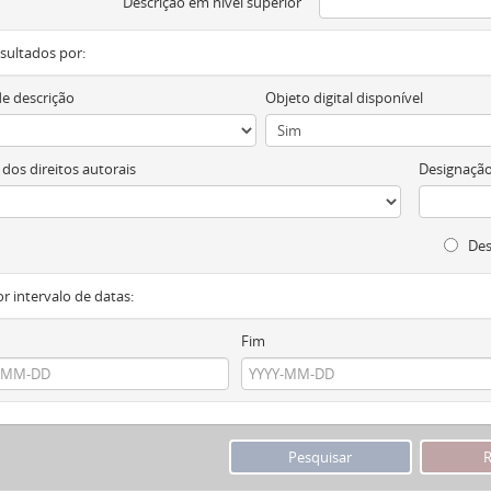
Descrição em nível superior
resultados por:
de descrição
Objeto digital disponível
 dos direitos autorais
Designação
Des
or intervalo de datas:
Fim