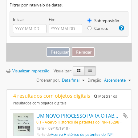
Filtrar por intervalo de datas:
Iniciar
Fim
Sobreposição
Correto
Visualizar impressão
Visualizar:
Ordenar por:
Data final
Direção:
Ascendente
4 resultados com objetos digitais
Mostrar os
resultados com objetos digitais
UM NOVO PROCESSO PARA O FABRICO DE MATERIAS CORANTES AZUES E NEGRAS DIRECTAS PARA O ALGODÃO COM TONS VARIAVEIS
0.1 - Acervo Histórico de patentes do INPI-15298
Item
09/10/1918
Parte de
Acervo Histórico de patentes do INPI