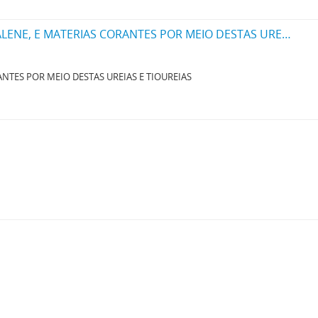
UM PROCESSO PARA PRODUZIR NOVAS UREIAS OU THIOUREIAS DA SERIE NAPHTALENE, E MATERIAS CORANTES POR MEIO DESTAS UREIAS E THIOUREIAS
NTES POR MEIO DESTAS UREIAS E TIOUREIAS