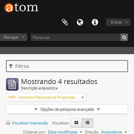
Entrar
Navegar
Filtros
Mostrando 4 resultados
Descrição arquivística
INPI - Instituto Nacional da Propriedade Industrial
Opções de pesquisa avançada
Visualizar impressão
Visualizar:
Ordenar por:
Data modificada
Direção:
Ascendente