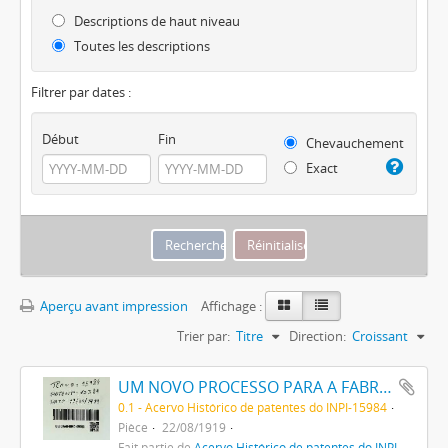
Descriptions de haut niveau
Toutes les descriptions
Filtrer par dates :
Début
Fin
Chevauchement
Exact
Aperçu avant impression
Affichage :
Trier par:
Titre
Direction:
Croissant
UM NOVO PROCESSO PARA A FABRICAÇÃO DE TINTAS EM PÓ POR MEIO DA PRECIPITAÇÃO E FIXAÇÃO DE TINTAS ANILINAS SOBRE CORPOS MINERAES
0.1 - Acervo Histórico de patentes do INPI-15984
Pièce
22/08/1919
Fait partie de
Acervo Histórico de patentes do INPI