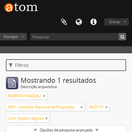
Entrar
Navegar
Filtros
Mostrando 1 resultados
Descrição arquivística
ROBERTO NAEGELI
INPI - Instituto Nacional da Propriedade Industrial
08-07-01
Com objetos digitais
Opções de pesquisa avançada