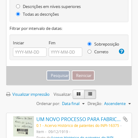
Descrições em níveis superiores
Todas as descrições
Filtrar por intervalo de datas:
Iniciar
Fim
Sobreposição
Correto
Visualizar impressão
Visualizar:
Ordenar por:
Data final
Direção:
Ascendente
UM NOVO PROCESSO PARA FABRICAÇÃO DE MATERIAS CORANTES PRETAS CONTENDO ENXOFRE PARA TINGIR ALGODÃO
0.1 - Acervo Histórico de patentes do INPI-16375
Item
09/12/1919
Parte de
Acervo Histórico de patentes do INPI