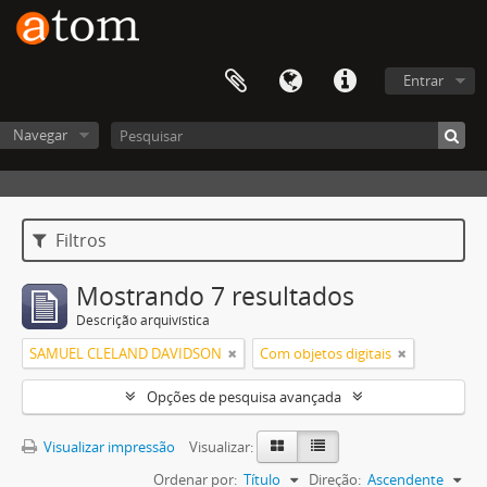
Entrar
Navegar
Filtros
Mostrando 7 resultados
Descrição arquivística
SAMUEL CLELAND DAVIDSON
Com objetos digitais
Opções de pesquisa avançada
Visualizar impressão
Visualizar:
Ordenar por:
Título
Direção:
Ascendente