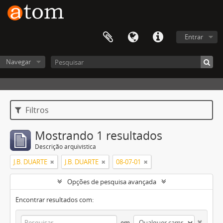
Entrar
Navegar
Filtros
Mostrando 1 resultados
Descrição arquivística
J.B. DUARTE
J.B. DUARTE
08-07-01
Opções de pesquisa avançada
Encontrar resultados com:
em