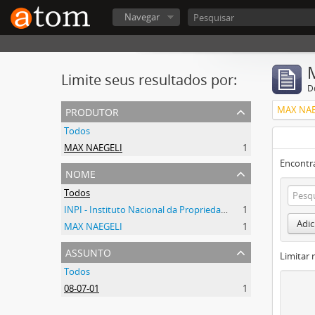
Navegar
Limite seus resultados por:
D
produtor
MAX NAE
Todos
MAX NAEGELI
1
Encontr
nome
Todos
INPI - Instituto Nacional da Propriedade Industrial
1
Adic
MAX NAEGELI
1
assunto
Limitar 
Todos
08-07-01
1