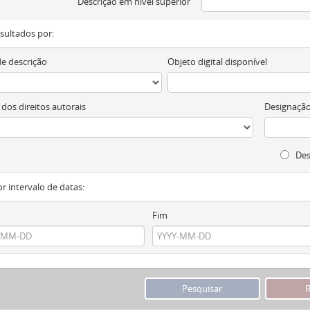
Descrição em nível superior
resultados por:
de descrição
Objeto digital disponível
 dos direitos autorais
Designação
Des
or intervalo de datas:
Fim