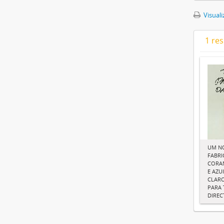
Visuali
1 re
UM N
FABRI
CORAN
E AZU
CLARO
PARA 
DIRE