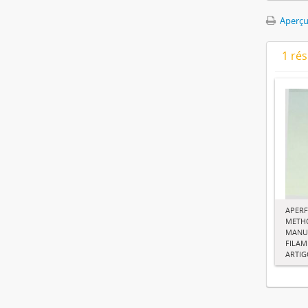
Aperçu
1 ré
APER
METH
MANU
FILAM
ARTI