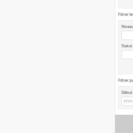
Filtrer l
Niveau
Statut
Filtrer p
Début