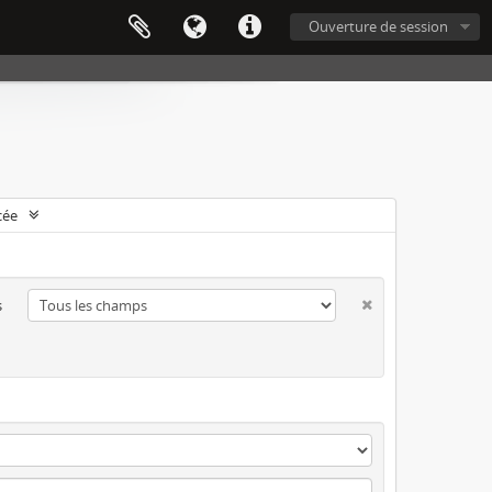
Ouverture de session
cée
s