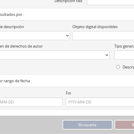
Descripción raíz
esultados por :
de descripción
Objeto digital disponibles
n de derechos de autor
Tipo genera
Descri
por rango de fecha :
Fin