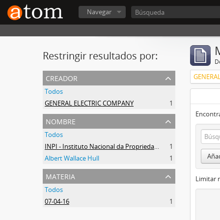
Navegar
Restringir resultados por:
De
creador
GENERAL
Todos
GENERAL ELECTRIC COMPANY
1
Encontra
nombre
Todos
INPI - Instituto Nacional da Propriedade Industrial
1
Añad
Albert Wallace Hull
1
materia
Limitar 
Todos
07-04-16
1