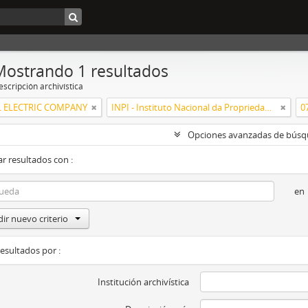
Mostrando 1 resultados
scripción archivística
 ELECTRIC COMPANY
INPI - Instituto Nacional da Propriedade Industrial
0
Opciones avanzadas de bús
r resultados con :
en
ir nuevo criterio
resultados por :
Institución archivística