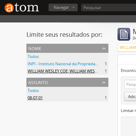
Navegar
Limite seus resultados por:
D
nome
Todos
INPI - Instituto Nacional da Propriedade Industrial
1
Encontr
WILLIAM WESLEY COE; WILLIAM WESLEY COE JUNIOR
1
assunto
Todos
Adic
08-07-01
1
Limitar 