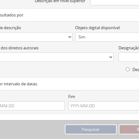
Descrição em nível superior
resultados por:
de descrição
Objeto digital disponível
 dos direitos autorais
Designação
Des
or intervalo de datas:
Fim