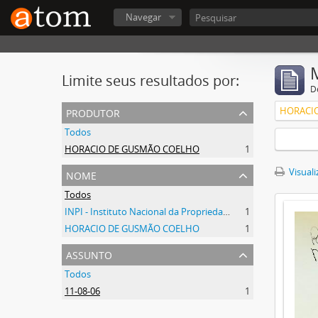
Navegar
Limite seus resultados por:
D
produtor
HORACI
Todos
HORACIO DE GUSMÃO COELHO
1
nome
Visuali
Todos
INPI - Instituto Nacional da Propriedade Industrial
1
HORACIO DE GUSMÃO COELHO
1
assunto
Todos
11-08-06
1