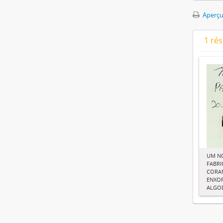
Aperçu
1 ré
UM N
FABRI
CORA
ENXOF
ALGO