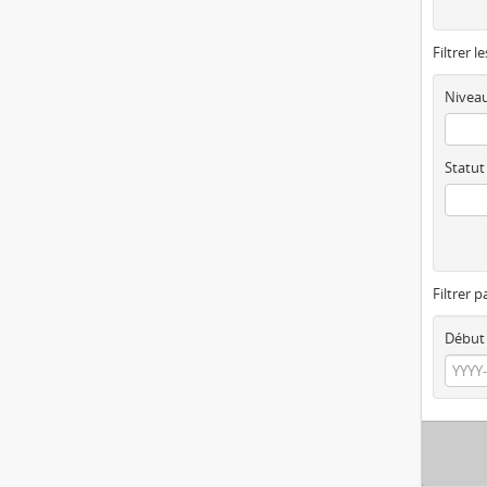
Filtrer l
Niveau
Statut
Filtrer p
Début