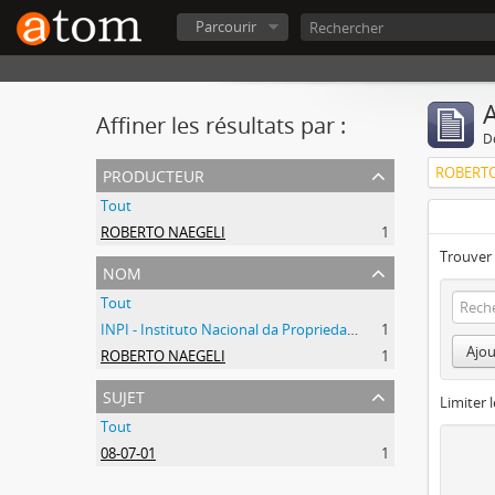
Parcourir
A
Affiner les résultats par :
D
producteur
ROBERTO
Tout
ROBERTO NAEGELI
1
Trouver 
nom
Tout
INPI - Instituto Nacional da Propriedade Industrial
1
Ajou
ROBERTO NAEGELI
1
sujet
Limiter l
Tout
08-07-01
1