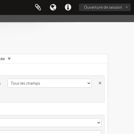
Ouverture de session
cée
s