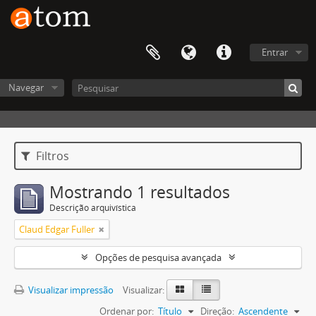
Entrar
Navegar
Filtros
Mostrando 1 resultados
Descrição arquivística
Claud Edgar Fuller
Opções de pesquisa avançada
Visualizar impressão
Visualizar:
Ordenar por:
Título
Direção:
Ascendente