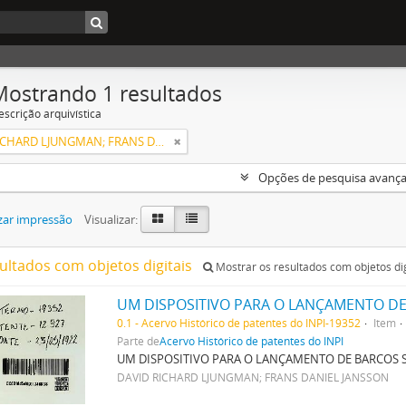
Mostrando 1 resultados
escrição arquivística
DAVID RICHARD LJUNGMAN; FRANS DANIEL JANSSON
Opções de pesquisa avanç
zar impressão
Visualizar:
sultados com objetos digitais
Mostrar os resultados com objetos dig
UM DISPOSITIVO PARA O LANÇAMENTO DE
0.1 - Acervo Histórico de patentes do INPI-19352
Item
Parte de
Acervo Histórico de patentes do INPI
UM DISPOSITIVO PARA O LANÇAMENTO DE BARCOS 
DAVID RICHARD LJUNGMAN; FRANS DANIEL JANSSON