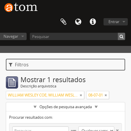
Entrar
Navegar
Filtros
Mostrar 1 resultados
Descrição arquivística
WILLIAM WESLEY COE; WILLIAM WESLEY COE JUNIOR
08-07-01
Opções de pesquisa avançada
Procurar resultados com:
em