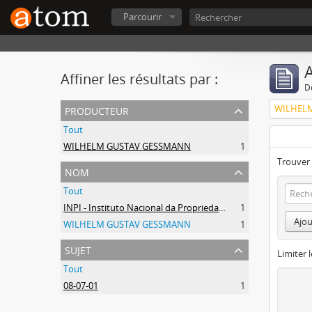
Parcourir
A
Affiner les résultats par :
D
producteur
WILHEL
Tout
WILHELM GUSTAV GESSMANN
1
Trouver 
nom
Tout
INPI - Instituto Nacional da Propriedade Industrial
1
Ajou
WILHELM GUSTAV GESSMANN
1
sujet
Limiter l
Tout
08-07-01
1