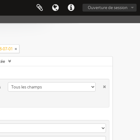
Ouverture de session
8-07-01
cée
s