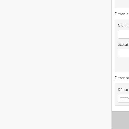
Filtrer l
Niveau
Statut
Filtrer p
Début