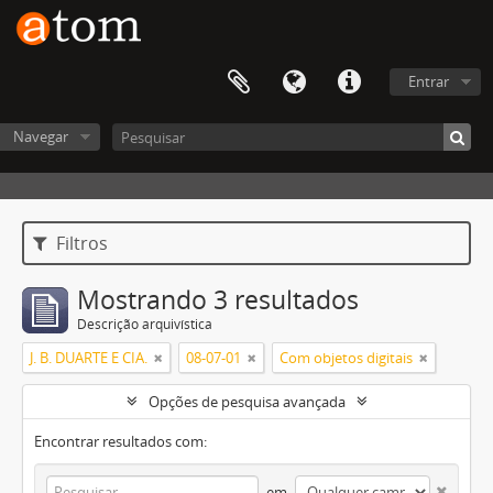
Entrar
Navegar
Filtros
Mostrando 3 resultados
Descrição arquivística
J. B. DUARTE E CIA.
08-07-01
Com objetos digitais
Opções de pesquisa avançada
Encontrar resultados com:
em