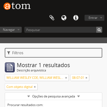
Entrar
Navegar
Filtros
Mostrar 1 resultados
Descrição arquivística
WILLIAM WESLEY COE; WILLIAM WESLEY COE JUNIOR
08-07-01
Com objeto digital
Opções de pesquisa avançada
Procurar resultados com: