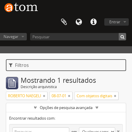
Entrar
Navegar
Filtros
Mostrando 1 resultados
Descrição arquivística
ROBERTO NAEGELI
08-07-01
Com objetos digitais
Opções de pesquisa avançada
Encontrar resultados com:
em