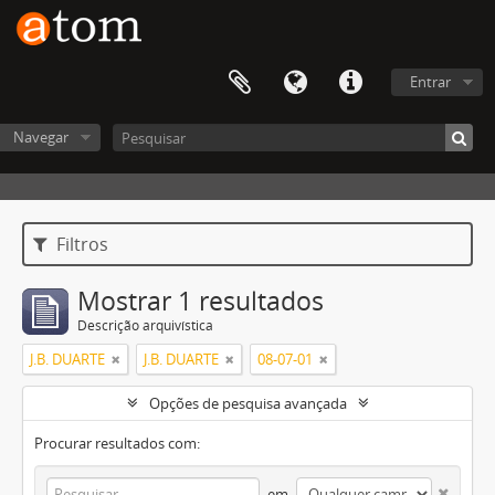
Entrar
Navegar
Filtros
Mostrar 1 resultados
Descrição arquivística
J.B. DUARTE
J.B. DUARTE
08-07-01
Opções de pesquisa avançada
Procurar resultados com:
em