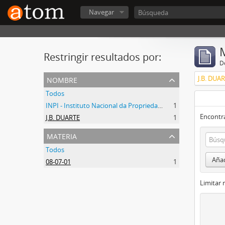
Navegar
Restringir resultados por:
De
nombre
J.B. DUA
Todos
INPI - Instituto Nacional da Propriedade Industrial
1
Encontra
J.B. DUARTE
1
materia
Todos
Añad
08-07-01
1
Limitar 