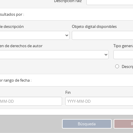
Descripción raíz
esultados por :
de descripción
Objeto digital disponibles
n de derechos de autor
Tipo genera
Descri
por rango de fecha :
Fin