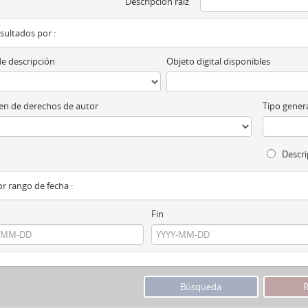
Descripción raíz
esultados por :
de descripción
Objeto digital disponibles
n de derechos de autor
Tipo genera
Descri
por rango de fecha :
Fin