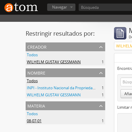
Navegar
Restringir resultados por:
De
creador
WILHEL
Todos
WILHELM GUSTAV GESSMANN
1
Encontra
nombre
Todos
INPI - Instituto Nacional da Propriedade Industrial
1
Añad
WILHELM GUSTAV GESSMANN
1
materia
Limitar 
Todos
08-07-01
1