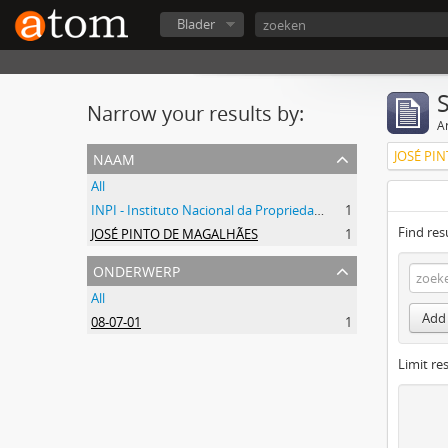
Blader
Narrow your results by:
Ar
naam
JOSÉ PI
All
INPI - Instituto Nacional da Propriedade Industrial
1
Find res
JOSÉ PINTO DE MAGALHÃES
1
onderwerp
All
Add 
08-07-01
1
Limit res