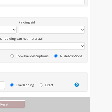
Finding aid
anduiding van het materiaal
Top-level descriptions
All descriptions
Overlapping
Exact