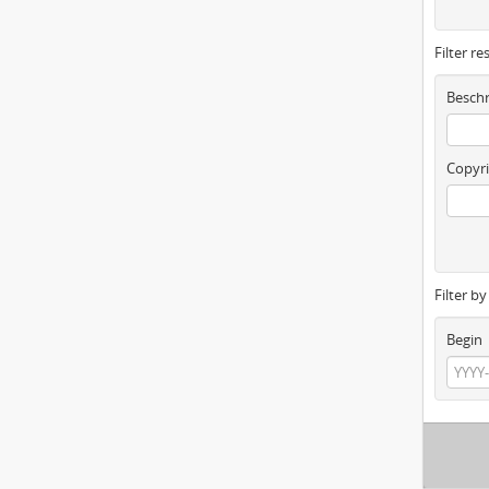
Filter re
Beschr
Copyri
Filter b
Begin