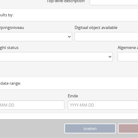
Top-level description
sults by:
ijvingsniveau
Digitaal object available
ght status
Algemene a
y date range:
Einde