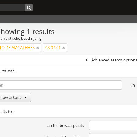
Showing 1 results
chivistische beschrijving
NTO DE MAGALHÃES
08-07-01
Advanced search option
ults with:
in
new criteria
ults to:
archiefbewaarplaats