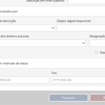
Descrição em nível superior
resultados por:
de descrição
Objeto digital disponível
 dos direitos autorais
Designação
Des
or intervalo de datas:
Fim