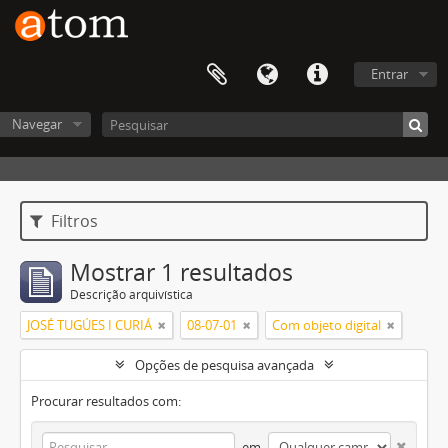
Entrar
Navegar
Filtros
Mostrar 1 resultados
Descrição arquivística
JOSÉ TUGÚES I CURIÁ
08-07-01
Com objeto digital
Opções de pesquisa avançada
Procurar resultados com:
em