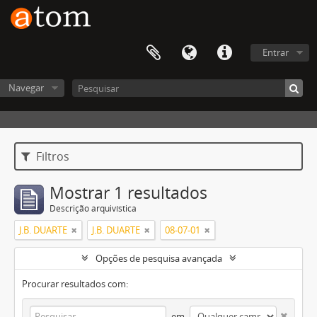
Entrar
Navegar
Filtros
Mostrar 1 resultados
Descrição arquivística
J.B. DUARTE
J.B. DUARTE
08-07-01
Opções de pesquisa avançada
Procurar resultados com:
em