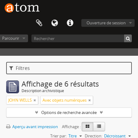
Ouverture de session
Parcourir
Filtres
Affichage de 6 résultats
Description archivistique
JOHN WELLS
Avec objets numériques
Options de recherche avancée
Aperçu avant impression
Affichage :
Trier par:
Titre
Direction:
Décroissant