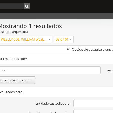
Mostrando 1 resultados
escrição arquivística
WILLIAM WESLEY COE; WILLIAM WESLEY COE JUNIOR
08-07-01
Opções de pesquisa avanç
ar resultados com:
em
ionar novo critério
resultados para:
Entidade custodiadora