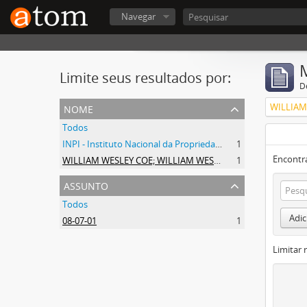
Navegar
Limite seus resultados por:
D
nome
Todos
INPI - Instituto Nacional da Propriedade Industrial
1
Encontr
WILLIAM WESLEY COE; WILLIAM WESLEY COE JUNIOR
1
assunto
Todos
Adic
08-07-01
1
Limitar 