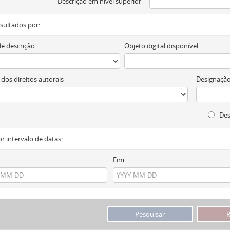
Descrição em nível superior
resultados por:
de descrição
Objeto digital disponível
 dos direitos autorais
Designação
Des
or intervalo de datas:
Fim