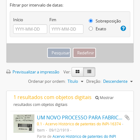
Filtrar por intervalo de datas:
Início
Fim
Sobreposição
Exato
Previsualizar a impressão
Ver:
Ordenar por ordem:
Título
Direção:
Descendente
1 resultados com objetos digitais
Mostrar
resultados com objetos digitais
UM NOVO PROCESSO PARA FABRICAÇÃO DE MATERIAS CORANTES PRETAS ESCARLATES E AZUIS DOS MATIZES MAIS CLAROS AOS MAIS ESCUROS PARA TINGIR ALGODÃO DIRECTAMENTE
0.1 - Acervo Histórico de patentes do INPI-16374
Item
09/12/1919
Parte de
Acervo Histórico de patentes do INPI