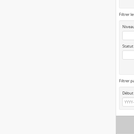
Filtrer l
Niveau
Statut
Filtrer p
Début