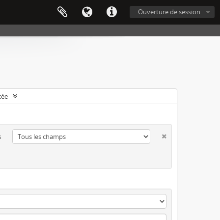
Ouverture de session
cée
s