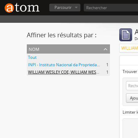
Parcourir
A
Affiner les résultats par :
D
nom
Tout
INPI - Instituto Nacional da Propriedade Industrial
1
Trouver 
WILLIAM WESLEY COE; WILLIAM WESLEY COE JUNIOR
1
Ajou
Limiter l