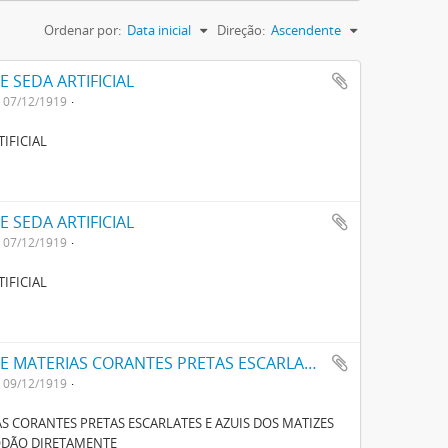
Ordenar por:
Data inicial
Direção:
Ascendente
 SEDA ARTIFICIAL
07/12/1919
IFICIAL
 SEDA ARTIFICIAL
07/12/1919
IFICIAL
UM NOVO PROCESSO PARA FABRICAÇÃO DE MATERIAS CORANTES PRETAS ESCARLATES E AZUIS DOS MATIZES MAIS CLAROS AOS MAIS ESCUROS PARA TINGIR ALGODÃO DIRECTAMENTE
09/12/1919
 CORANTES PRETAS ESCARLATES E AZUIS DOS MATIZES
GODÃO DIRETAMENTE