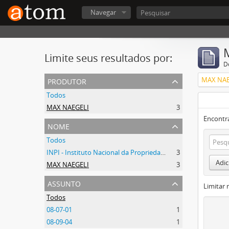
Navegar
Limite seus resultados por:
D
produtor
MAX NAE
Todos
MAX NAEGELI
3
Encontr
nome
Todos
INPI - Instituto Nacional da Propriedade Industrial
3
Adic
MAX NAEGELI
3
assunto
Limitar 
Todos
08-07-01
1
08-09-04
1