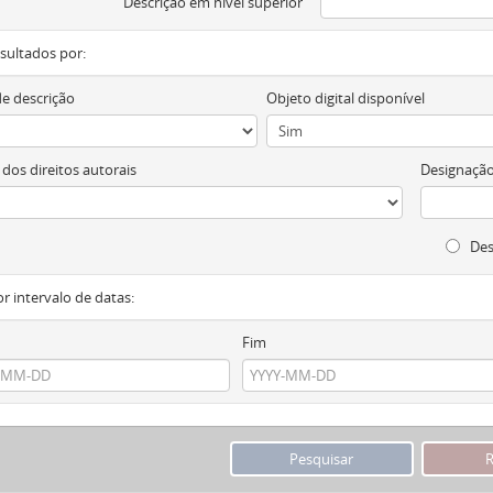
Descrição em nível superior
resultados por:
de descrição
Objeto digital disponível
 dos direitos autorais
Designação
Des
or intervalo de datas:
Fim