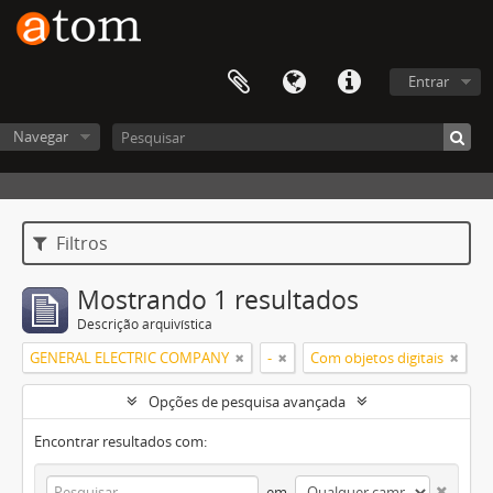
Entrar
Navegar
Filtros
Mostrando 1 resultados
Descrição arquivística
GENERAL ELECTRIC COMPANY
-
Com objetos digitais
Opções de pesquisa avançada
Encontrar resultados com:
em