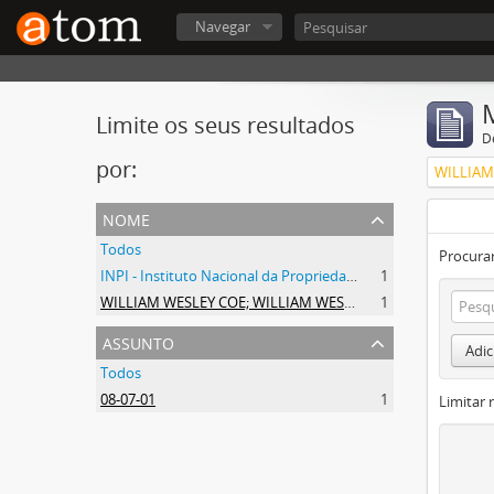
Navegar
Limite os seus resultados
D
por:
nome
Todos
Procurar
INPI - Instituto Nacional da Propriedade Industrial
1
WILLIAM WESLEY COE; WILLIAM WESLEY COE JUNIOR
1
assunto
Adic
Todos
08-07-01
1
Limitar 