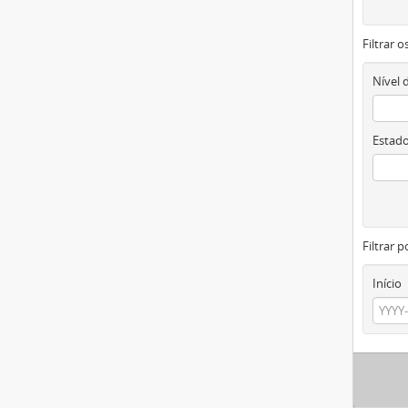
Filtrar 
Nível 
Estado
Filtrar p
Início